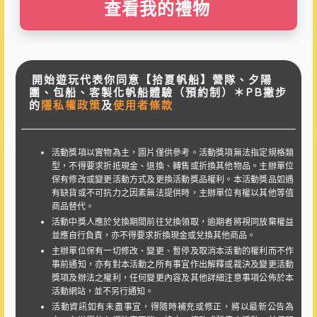
查看我的禮物
開始遊玩代表你同意【拾夏帆船】營隊、夕陽
團、包船、客製化帆船體驗（預約制）＊PB撇步
的
隱私權政策
及
使用者條款
活動獎項以實物為主，圖片僅供參考。活動獎項無法指定規格類
型，不得要求折抵現金、退換、轉售或折換其他物品。主辦單位
保有修改或變更活動方式及更換活動獎品權利。本活動獎品如遇
有缺貨或不可抗力之因素無法提供時，主辦單位有權以其他等值
商品替代。
活動中獎人應於兌換期間前往兌換領取，逾期者將視同放棄權益
並應自行負責，亦不得要求折換現金或兌換其他商品。
主辦單位保有一切修改、變更、暫停及取消本活動的權利而不作
事前通知，亦有對本活動之所有事宜作出解釋或裁決及變更活動
獎項及辦法之權利，任何變更內容及其他詳細注意事項公佈於本
活動網站，並不另行通知。
活動資訊如有未盡事宜，得隨時補充或修正，將以最新公告為