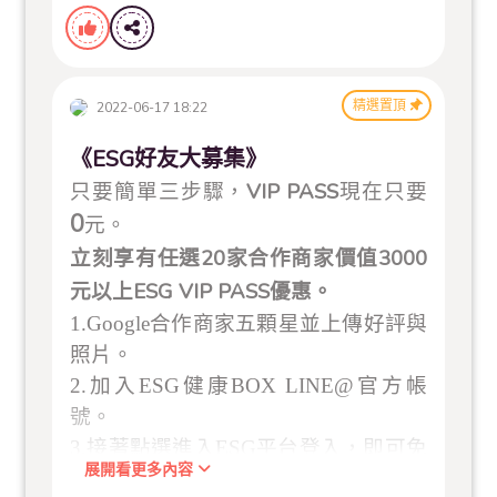
精選置頂
2022-06-17 18:22
《ESG好友大募集》
VIP PASS
只要簡單三步驟，
現在只要
0
元。
20
3000
立刻享有任選
家合作商家價值
ESG VIP PASS
元
以上
優惠。
1.Google
合作商家五顆星並上傳好評與
照片。
2.
加入
ESG
健康
BOX LINE@
官方帳
號。
3.
接著點選進入
ESG
平台登入，即可免
展開看更多內容
費領取
ESG VIP PASS
使用。