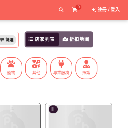
0
註冊 / 登入
店家列表
折扣地圖
篩選
寵物
其他
專業服務
照護