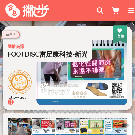
搜尋商家
生活
收藏
關於商家
FOOTDISC富足康科技-新光三越-西門店
5.0
35 則評論
follow us :