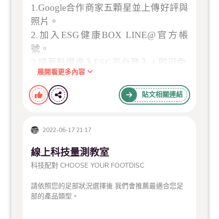
1.Google
合作商家五顆星並上傳好評與
照片。
2.
加入
ESG
健康
BOX LINE@
官方帳
號。
3.
接著點選進入
ESG
平台登入，即可免
展開看更多內容
費領取
ESG VIP PASS
使用。
貼文相關連結
2022-06-17 21:17
線上科技量測教室
科技配對 CHOOSE YOUR FOOTDISC
請依照您的足部狀況選擇後 我們會推薦最適合您足
部的產品類型。