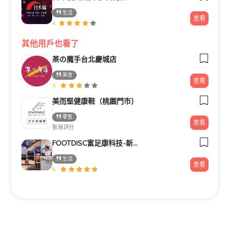
生活
查看
4
其他用戶也看了
茶の魔手台北慶城店
美食
查看
3
美而堅健康鞋（桃園門市）
零售
查看
暫無評分
FOOTDISC富足康科技-新光三越-桃園站前店
生活
查看
5