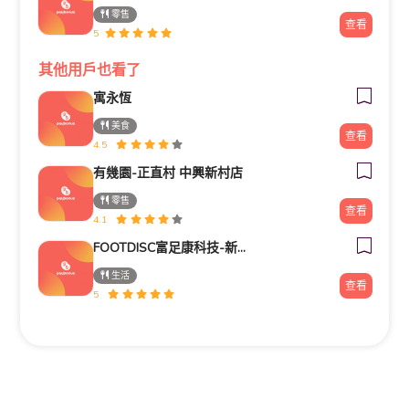
零售
查看
5
其他用戶也看了
寓永恆
美食
查看
4.5
有幾園-正直村 中興新村店
零售
查看
4.1
FOOTDISC富足康科技-新光三越-西門店
生活
查看
5