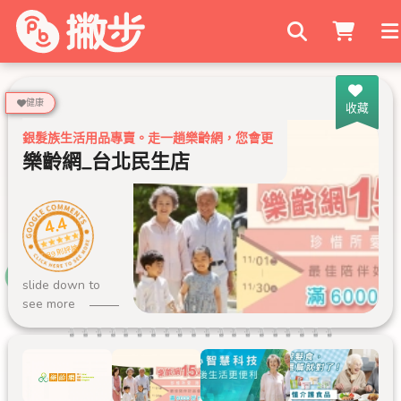
搜尋商家
健康
收藏
銀髮族生活用品專賣。走一趟樂齡網，您會更了解長輩們的需要。
樂齡網_台北民生店
4.4
89 則評論
slide down to
see more