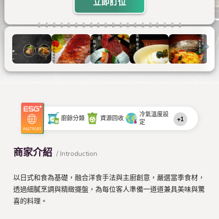
立即訂位
冷氣溫度設
廚餘分類
資源回收
+1
定
商家介紹
/ Introduction
以日式和食為基礎，融合洋食手法與主廚創意，嚴選當季食材，
透過細膩烹調與精緻擺盤，為每位客人準備一道道兼具美味與驚
喜的料理。