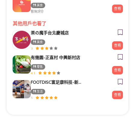
美食
查看
暫無評分
其他用戶也看了
茶の魔手台北慶城店
美食
查看
3
有幾園-正直村 中興新村店
零售
查看
4.1
FOOTDISC富足康科技-新光三越-桃園站前店
生活
查看
5