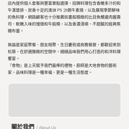
店內提供個人套餐與豐富單點選擇，招牌料理包含香嫩多汁的和
牛漢堡排、炭香十足的澳洲 PS 沙朗牛素燒，以及展現季節鮮味
的魚料理。網路顧客也十分推薦如畫般精緻的比目魚鰭邊肉握壽
司、軟嫩入味的慢燉和牛臉頰，以及香濃滑順、不甜膩的經典焦
糖布蕾。
無論是家庭聚餐、朋友相聚、生日慶祝或商務餐敘，都歡迎來到
松築，在舒適雅緻的空間中，細細品味我們用心打造的和洋料理
饗宴。
『食物』是上天賦予我們最棒的禮物，廚師是大地食物的藝術
家，品味料理是一種幸福，更是一種生活態度。
關於我們
/ About Us