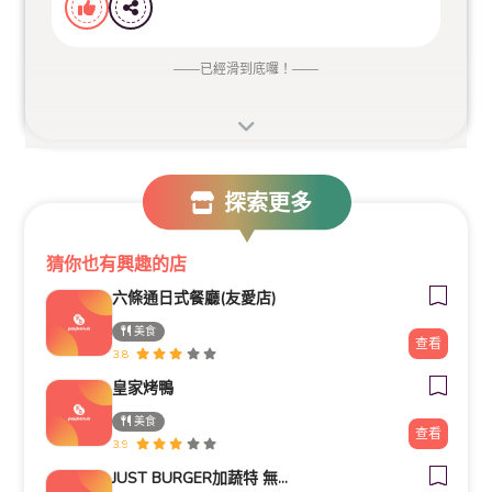
取餐時間 早上10：00~10：30 下午16：00~16：30
——
已經滑到底囉！
——
需先預收2000元訂金
嘉義市西區中興路221號
探索更多
專線預訂：05-2910181
猜你也有興趣的店
六條通日式餐廳(友愛店)
美食
讓年菜不再只是儀式
查看
3.8
今年把時間留給對話與笑容
皇家烤鴨
美食
查看
3.9
JUST BURGER加蔬特 無肉蔬食漢堡