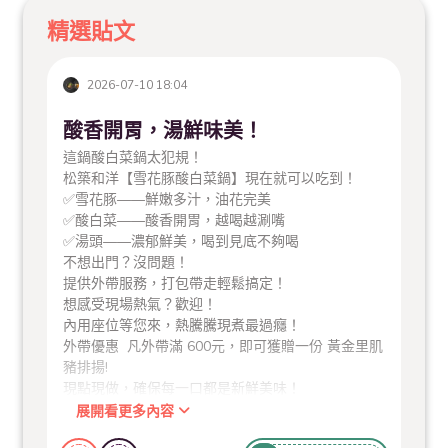
精選貼文
2026-07-10 18:04
酸香開胃，湯鮮味美！
這鍋酸白菜鍋太犯規！
松築和洋【雪花豚酸白菜鍋】現在就可以吃到！
✅雪花豚——鮮嫩多汁，油花完美
✅酸白菜——酸香開胃，越喝越涮嘴
✅湯頭——濃郁鮮美，喝到見底不夠喝
不想出門？沒問題！
提供外帶服務，打包帶走輕鬆搞定！
想感受現場熱氣？歡迎！
內用座位等您來，熱騰騰現煮最過癮！
外帶優惠 凡外帶滿 600元，即可獲贈一份 黃金里肌
豬排揚!
現點現做，確保每一口都是新鮮美味！
為了避免等待，建議您提前電話預訂哦！
展開看更多內容
05-2910181