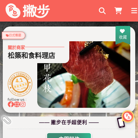
搜尋商家
日式餐廳
收藏
關於商家
松築和食料理店
4.1
999+ 則評論
follow us :
—— 撇步在手超便利 ——