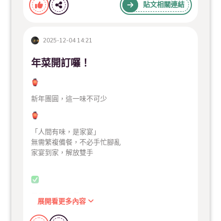
嘉義市中興路221號
貼文相關連結
#嘉義午餐
#嘉義美食
#嘉義晚餐
#合菜
#單點
#包廂
#外帶
#平價
2025-12-04 14:21
年菜開訂囉！
新年團圓，這一味不可少
「人間有味，是家宴」
無需繁複備餐，不必手忙腳亂
家宴到家，解放雙手
早鳥現金優惠價
展開看更多內容